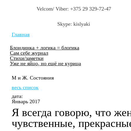
Пер
Velcom/ Viber: +375 29 329-72-47
осн
со
Skype: kislyaki
Главная
Вы
Блондинка + логика = блогика
здесь
Сам себе журнал
Стихи/заметки
Уже не яйцо, но ещё не курица
М и Ж. Состояния
весь список
дата:
Январь 2017
Я всегда говорю, что ж
чувственные, прекрасны